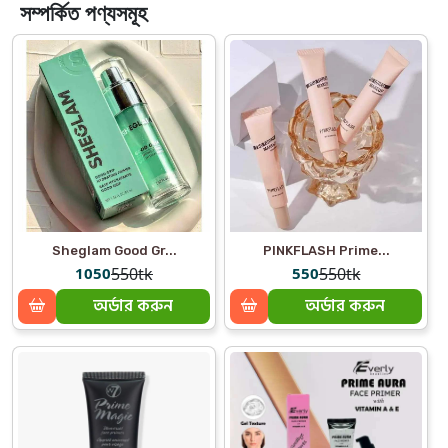
সম্পর্কিত পণ্যসমূহ
Sheglam Good Gr...
PINKFLASH Prime...
1050
550tk
550
550tk
অর্ডার করুন
অর্ডার করুন