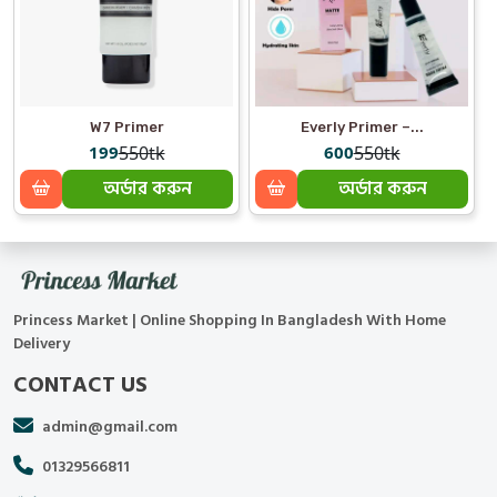
W7 Primer
Everly Primer –...
199
550tk
600
550tk
অর্ডার করুন
অর্ডার করুন
Princess Market | Online Shopping In Bangladesh With Home
Delivery
CONTACT US
admin@gmail.com
01329566811