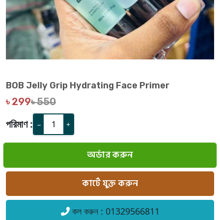
BOB Jelly Grip Hydrating Face Primer
৳ 299
৳ 550
পরিমাণ :
−
+
অর্ডার করুন
কার্টে যুক্ত করুন
কল করুন : 01329566811